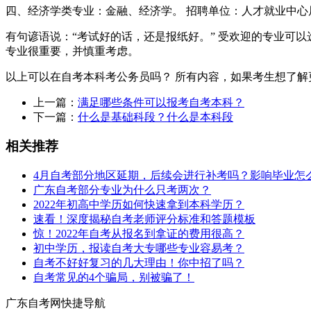
四、经济学类专业：金融、经济学。 招聘单位：人才就业中
有句谚语说：“考试好的话，还是报纸好。” 受欢迎的专业可
专业很重要，并慎重考虑。
以上可以在自考本科考公务员吗？ 所有内容，如果考生想了
上一篇：
满足哪些条件可以报考自考本科？
下一篇：
什么是基础科段？什么是本科段
相关推荐
4月自考部分地区延期，后续会进行补考吗？影响毕业怎
广东自考部分专业为什么只考两次？
2022年初高中学历如何快速拿到本科学历？
速看！深度揭秘自考老师评分标准和答题模板
惊！2022年自考从报名到拿证的费用很高？
初中学历，报读自考大专哪些专业容易考？
自考不好好复习的几大理由！你中招了吗？
自考常见的4个骗局，别被骗了！
广东自考网快捷导航