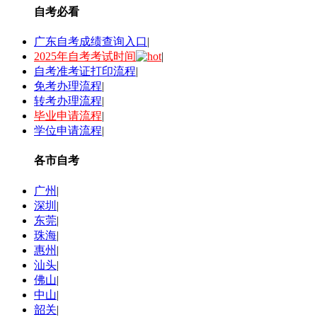
自考必看
广东自考成绩查询入口
|
2025年自考考试时间
|
自考准考证打印流程
|
免考办理流程
|
转考办理流程
|
毕业申请流程
|
学位申请流程
|
各市自考
广州
|
深圳
|
东莞
|
珠海
|
惠州
|
汕头
|
佛山
|
中山
|
韶关
|