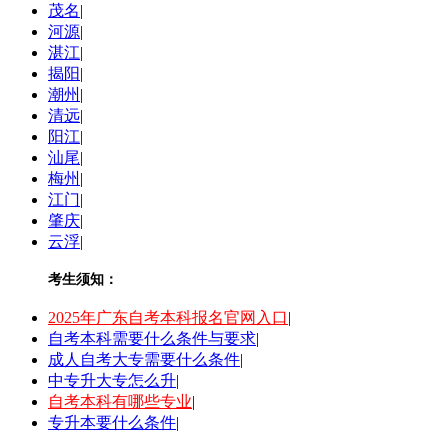
茂名
|
河源
|
湛江
|
揭阳
|
潮州
|
清远
|
阳江
|
汕尾
|
梅州
|
江门
|
肇庆
|
云浮
|
考生须知：
2025年广东自考本科报名官网入口
|
自考本科需要什么条件与要求
|
成人自考大专需要什么条件
|
中专升大专怎么升
|
自考本科有哪些专业
|
专升本要什么条件
|