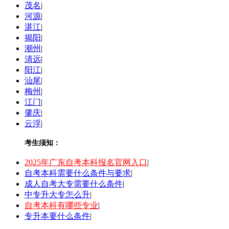
茂名
|
河源
|
湛江
|
揭阳
|
潮州
|
清远
|
阳江
|
汕尾
|
梅州
|
江门
|
肇庆
|
云浮
|
考生须知：
2025年广东自考本科报名官网入口
|
自考本科需要什么条件与要求
|
成人自考大专需要什么条件
|
中专升大专怎么升
|
自考本科有哪些专业
|
专升本要什么条件
|