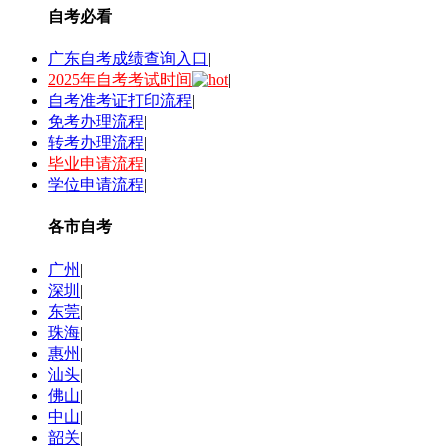
自考必看
广东自考成绩查询入口
|
2025年自考考试时间
|
自考准考证打印流程
|
免考办理流程
|
转考办理流程
|
毕业申请流程
|
学位申请流程
|
各市自考
广州
|
深圳
|
东莞
|
珠海
|
惠州
|
汕头
|
佛山
|
中山
|
韶关
|