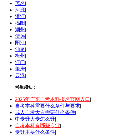
茂名
|
河源
|
湛江
|
揭阳
|
潮州
|
清远
|
阳江
|
汕尾
|
梅州
|
江门
|
肇庆
|
云浮
|
考生须知：
2025年广东自考本科报名官网入口
|
自考本科需要什么条件与要求
|
成人自考大专需要什么条件
|
中专升大专怎么升
|
自考本科有哪些专业
|
专升本要什么条件
|