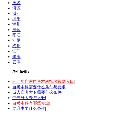
茂名
|
河源
|
湛江
|
揭阳
|
潮州
|
清远
|
阳江
|
汕尾
|
梅州
|
江门
|
肇庆
|
云浮
|
考生须知：
2025年广东自考本科报名官网入口
|
自考本科需要什么条件与要求
|
成人自考大专需要什么条件
|
中专升大专怎么升
|
自考本科有哪些专业
|
专升本要什么条件
|