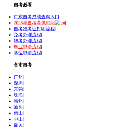
自考必看
广东自考成绩查询入口
|
2025年自考考试时间
|
自考准考证打印流程
|
免考办理流程
|
转考办理流程
|
毕业申请流程
|
学位申请流程
|
各市自考
广州
|
深圳
|
东莞
|
珠海
|
惠州
|
汕头
|
佛山
|
中山
|
韶关
|