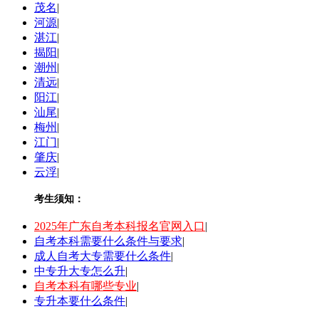
茂名
|
河源
|
湛江
|
揭阳
|
潮州
|
清远
|
阳江
|
汕尾
|
梅州
|
江门
|
肇庆
|
云浮
|
考生须知：
2025年广东自考本科报名官网入口
|
自考本科需要什么条件与要求
|
成人自考大专需要什么条件
|
中专升大专怎么升
|
自考本科有哪些专业
|
专升本要什么条件
|