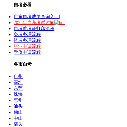
自考必看
广东自考成绩查询入口
|
2025年自考考试时间
|
自考准考证打印流程
|
免考办理流程
|
转考办理流程
|
毕业申请流程
|
学位申请流程
|
各市自考
广州
|
深圳
|
东莞
|
珠海
|
惠州
|
汕头
|
佛山
|
中山
|
韶关
|