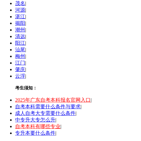
茂名
|
河源
|
湛江
|
揭阳
|
潮州
|
清远
|
阳江
|
汕尾
|
梅州
|
江门
|
肇庆
|
云浮
|
考生须知：
2025年广东自考本科报名官网入口
|
自考本科需要什么条件与要求
|
成人自考大专需要什么条件
|
中专升大专怎么升
|
自考本科有哪些专业
|
专升本要什么条件
|