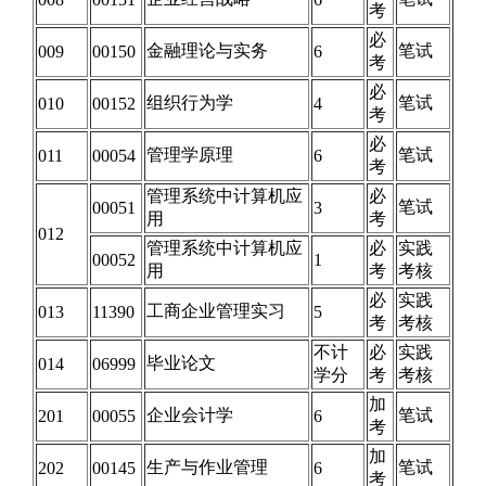
考
必
金融理论与实务
笔试
009
00150
6
考
必
组织行为学
笔试
010
00152
4
考
必
管理学原理
笔试
011
00054
6
考
管理系统中计算机应
必
笔试
00051
3
用
考
012
管理系统中计算机应
必
实践
00052
1
用
考
考核
必
实践
工商企业管理实习
013
11390
5
考
考核
不计
必
实践
毕业论文
014
06999
学分
考
考核
加
企业会计学
笔试
201
00055
6
考
加
生产与作业管理
笔试
202
00145
6
考