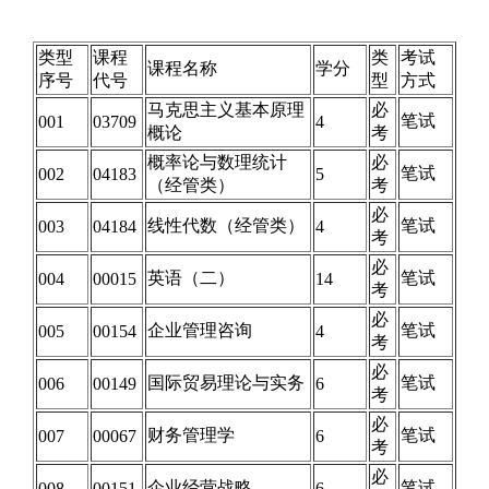
类型
课程
类
考试
课程名称
学分
序号
代号
型
方式
马克思主义基本原理
必
笔试
001
03709
4
概论
考
概率论与数理统计
必
笔试
002
04183
5
（经管类）
考
必
线性代数（经管类）
笔试
003
04184
4
考
必
英语（二）
笔试
004
00015
14
考
必
企业管理咨询
笔试
005
00154
4
考
必
国际贸易理论与实务
笔试
006
00149
6
考
必
财务管理学
笔试
007
00067
6
考
必
企业经营战略
笔试
008
00151
6