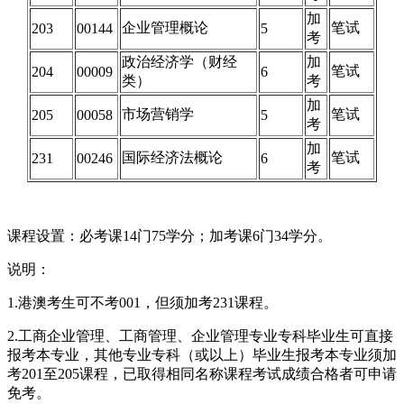
加
企业管理概论
笔试
203
00144
5
考
政治经济学（财经
加
笔试
204
00009
6
类）
考
加
市场营销学
笔试
205
00058
5
考
加
国际经济法概论
笔试
231
00246
6
考
课程设置：必考课14门75学分；加考课6门34学分。
说明：
1.港澳考生可不考001，但须加考231课程。
2.工商企业管理、工商管理、企业管理专业专科毕业生可直接
报考本专业，其他专业专科（或以上）毕业生报考本专业须加
考201至205课程，已取得相同名称课程考试成绩合格者可申请
免考。