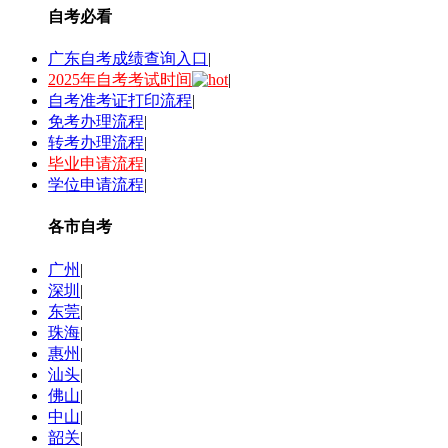
自考必看
广东自考成绩查询入口
|
2025年自考考试时间
|
自考准考证打印流程
|
免考办理流程
|
转考办理流程
|
毕业申请流程
|
学位申请流程
|
各市自考
广州
|
深圳
|
东莞
|
珠海
|
惠州
|
汕头
|
佛山
|
中山
|
韶关
|