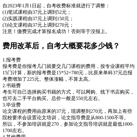
自2023年1月1日起，自考收费标准就进行了调整：
(1)笔试课程由37元上调到52元；
(2)实践课程由37元上调到150元；
(3)论文课程由37元上调到270元；
注意！缴费完成才算报名成功！否则等于没报上。
费用改革后，自考大概要花多少钱？
1.报考费
报考费是你报考几门就要交几门课程的费用，按专业课程平均
15门计算，新的报考费是15*52=780元，比原来单科37元总报
考费增加了225元。整体涨幅，不算太高。
2.书籍费
考生可自己选择购买书籍的方式，可以网购、线下书店购买，
也可去二手平台购买。总价一般是550元左右。
3.毕业费
论文课程的费用由原来的37元，现调整到270元，再加上有些
院校要求会设置论文培训，论文指导费是从800-1500不等。
所以，不参加培训就是270，参加论文指导培训就是最低1000-
1700左右。
4.其他费用