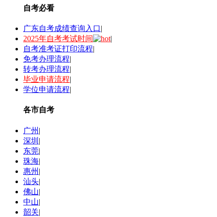
自考必看
广东自考成绩查询入口
|
2025年自考考试时间
|
自考准考证打印流程
|
免考办理流程
|
转考办理流程
|
毕业申请流程
|
学位申请流程
|
各市自考
广州
|
深圳
|
东莞
|
珠海
|
惠州
|
汕头
|
佛山
|
中山
|
韶关
|