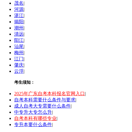
茂名
|
河源
|
湛江
|
揭阳
|
潮州
|
清远
|
阳江
|
汕尾
|
梅州
|
江门
|
肇庆
|
云浮
|
考生须知：
2025年广东自考本科报名官网入口
|
自考本科需要什么条件与要求
|
成人自考大专需要什么条件
|
中专升大专怎么升
|
自考本科有哪些专业
|
专升本要什么条件
|